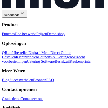
Nederlands
Product
Functies
Hoe het werkt
Prijzen
Demo shop
Oplossingen
QR-tafelbestellen
Digitaal Menu
Direct Online
Bestellen
Klantprofielen
Coupons & Kortingen
Seizoens
voorbestellingen
Catering Software
Bestelzuil
Keukenprinter
Meer Weten
Blog
Succesverhalen
Bronnen
FAQ
Contact opnemen
Gratis demo
Contacteer ons
Juridisch