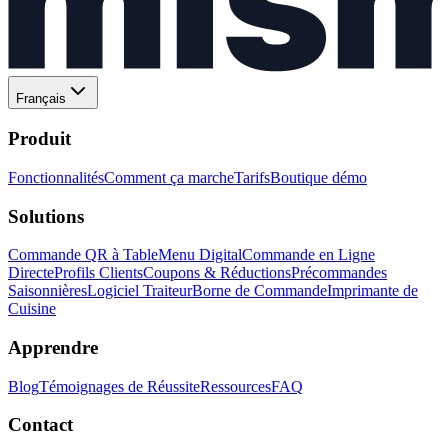
Français
Produit
Fonctionnalités
Comment ça marche
Tarifs
Boutique démo
Solutions
Commande QR à Table
Menu Digital
Commande en Ligne
Directe
Profils Clients
Coupons & Réductions
Précommandes
Saisonnières
Logiciel Traiteur
Borne de Commande
Imprimante de
Cuisine
Apprendre
Blog
Témoignages de Réussite
Ressources
FAQ
Contact