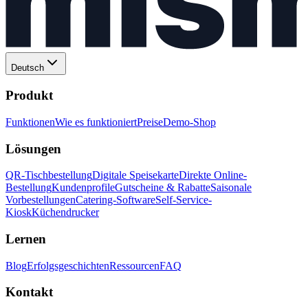
Deutsch
Produkt
Funktionen
Wie es funktioniert
Preise
Demo-Shop
Lösungen
QR-Tischbestellung
Digitale Speisekarte
Direkte Online-
Bestellung
Kundenprofile
Gutscheine & Rabatte
Saisonale
Vorbestellungen
Catering-Software
Self-Service-
Kiosk
Küchendrucker
Lernen
Blog
Erfolgsgeschichten
Ressourcen
FAQ
Kontakt