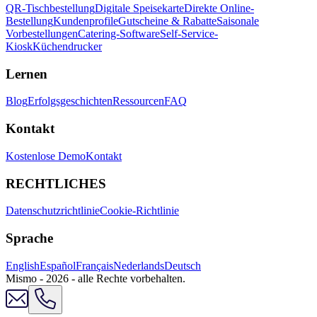
QR-Tischbestellung
Digitale Speisekarte
Direkte Online-
Bestellung
Kundenprofile
Gutscheine & Rabatte
Saisonale
Vorbestellungen
Catering-Software
Self-Service-
Kiosk
Küchendrucker
Lernen
Blog
Erfolgsgeschichten
Ressourcen
FAQ
Kontakt
Kostenlose Demo
Kontakt
RECHTLICHES
Datenschutzrichtlinie
Cookie-Richtlinie
Sprache
English
Español
Français
Nederlands
Deutsch
Mismo - 2026 - alle Rechte vorbehalten.