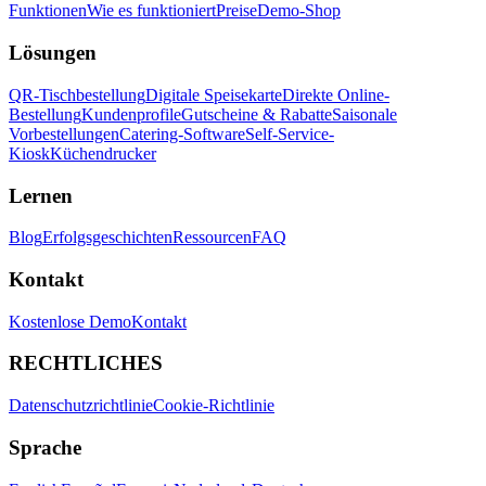
Funktionen
Wie es funktioniert
Preise
Demo-Shop
Lösungen
QR-Tischbestellung
Digitale Speisekarte
Direkte Online-
Bestellung
Kundenprofile
Gutscheine & Rabatte
Saisonale
Vorbestellungen
Catering-Software
Self-Service-
Kiosk
Küchendrucker
Lernen
Blog
Erfolgsgeschichten
Ressourcen
FAQ
Kontakt
Kostenlose Demo
Kontakt
RECHTLICHES
Datenschutzrichtlinie
Cookie-Richtlinie
Sprache